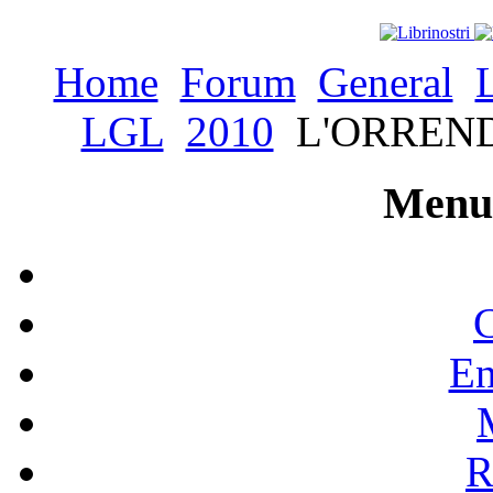
Home
Forum
General
LGL
2010
L'ORREND
Menu 
C
En
R