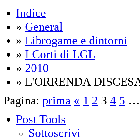
Indice
»
General
»
Librogame e dintorni
»
I Corti di LGL
»
2010
» L'ORRENDA DISCES
Pagina:
prima
«
1
2
3
4
5
…
Post Tools
Sottoscrivi