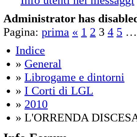
Administrator has disabled
Pagina:
prima
«
1
2
3
4
5
…
Indice
»
General
»
Librogame e dintorni
»
I Corti di LGL
»
2010
» L'ORRENDA DISCES