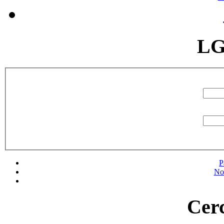
LG
P
No
Cerc