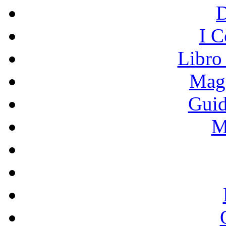
I C
Libro
Mage
Guid
M