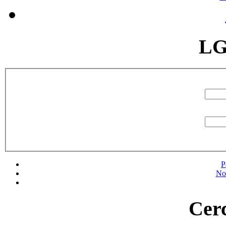
LG
P
No
Cerc