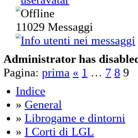
11029
Messaggi
Administrator has disabled
Pagina:
prima
«
1
…
7
8
9
Indice
»
General
»
Librogame e dintorni
»
I Corti di LGL