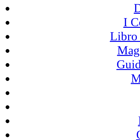
I C
Libro
Mage
Guid
M