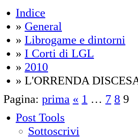
Indice
»
General
»
Librogame e dintorni
»
I Corti di LGL
»
2010
» L'ORRENDA DISCES
Pagina:
prima
«
1
…
7
8
9
Post Tools
Sottoscrivi