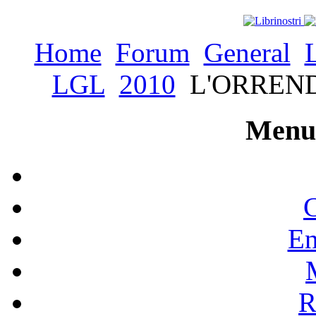
Home
Forum
General
LGL
2010
L'ORREND
Menu 
C
En
R