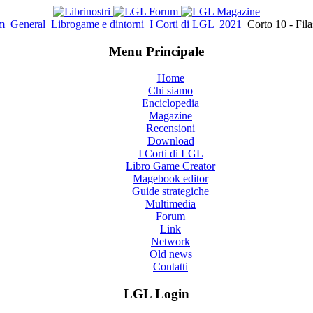
m
General
Librogame e dintorni
I Corti di LGL
2021
Corto 10 - Fil
Menu Principale
Home
Chi siamo
Enciclopedia
Magazine
Recensioni
Download
I Corti di LGL
Libro Game Creator
Magebook editor
Guide strategiche
Multimedia
Forum
Link
Network
Old news
Contatti
LGL Login