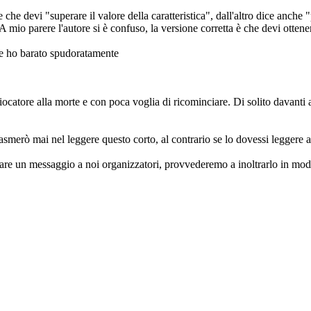
che devi "superare il valore della caratteristica", dall'altro dice anche "
A mio parere l'autore si è confuso, la versione corretta è che devi ottener
te ho barato spudoratamente
il giocatore alla morte e con poca voglia di ricominciare. Di solito davant
iasmerò mai nel leggere questo corto, al contrario se lo dovessi leggere
iare un messaggio a noi organizzatori, provvederemo a inoltrarlo in modo