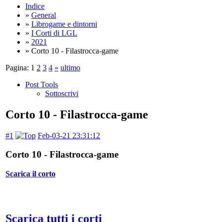
Indice
»
General
»
Librogame e dintorni
»
I Corti di LGL
»
2021
» Corto 10 - Filastrocca-game
Pagina:
1
2
3
4
»
ultimo
Post Tools
Sottoscrivi
Corto 10 - Filastrocca-game
#1
Feb-03-21 23:31:12
Corto 10 - Filastrocca-game
Scarica il corto
Scarica tutti i corti