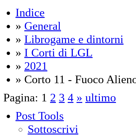
Indice
»
General
»
Librogame e dintorni
»
I Corti di LGL
»
2021
» Corto 11 - Fuoco Alien
Pagina:
1
2
3
4
»
ultimo
Post Tools
Sottoscrivi