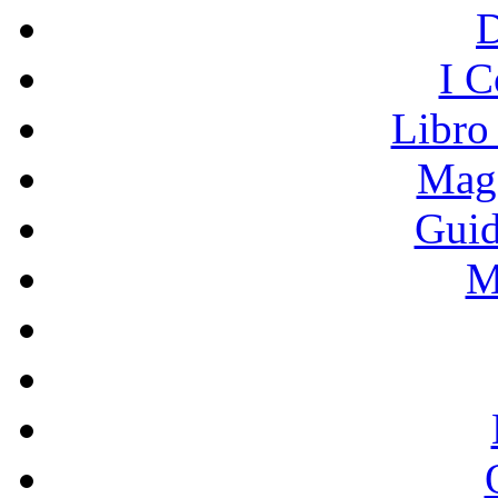
I C
Libro
Mage
Guid
M