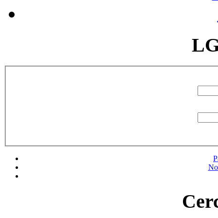
LG
P
No
Cerc