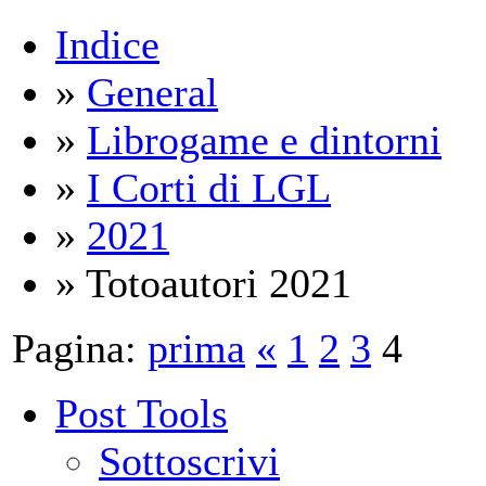
Indice
»
General
»
Librogame e dintorni
»
I Corti di LGL
»
2021
» Totoautori 2021
Pagina:
prima
«
1
2
3
4
Post Tools
Sottoscrivi