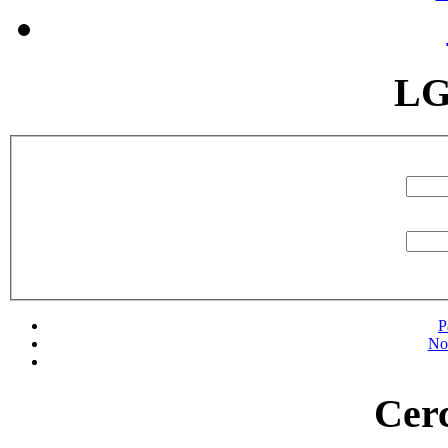
LG
P
No
Cerc