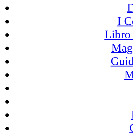
I C
Libro
Mage
Guid
M