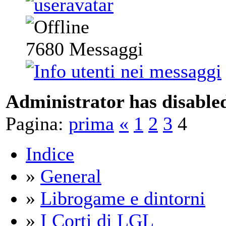
7680
Messaggi
Administrator has disabled
Pagina:
prima
«
1
2
3
4
Indice
»
General
»
Librogame e dintorni
»
I Corti di LGL