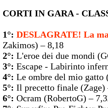
CORTI IN GARA - CLAS
1°:
DESLAGRATE! La magi
Zakimos) – 8,18
2°:
L'eroe dei due mondi (G
3°:
Escape - Labirinto infern
4°:
Le ombre del mio gatto 
5°:
Il precetto finale (Zage)
6°:
Ocram (RobertoG) – 7,3