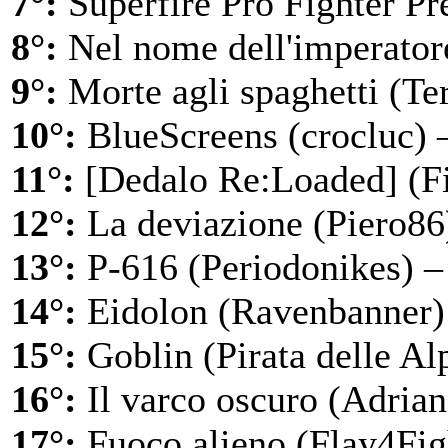
7°:
Superfire Pro Fighter P
8°:
Nel nome dell'imperatore
9°:
Morte agli spaghetti (Ter
10°:
BlueScreens (crocluc) 
11°:
[Dedalo Re:Loaded] (Fi
12°:
La deviazione (Piero86
13°:
P-616 (Periodonikes) –
14°:
Eidolon (Ravenbanner)
15°:
Goblin (Pirata delle Alp
16°:
Il varco oscuro (Adrian
17°:
Fuoco alieno (Flay4Fig