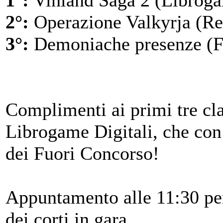
1°:
Vinland Saga 2 (Librogam
2°:
Operazione Valkyrja (Re
3°:
Demoniache presenze (Ff
Complimenti ai primi tre clas
Librogame Digitali, che con 
dei Fuori Concorso!
Appuntamento alle 11:30 per 
dei corti in gara.