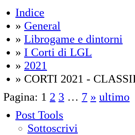
Indice
»
General
»
Librogame e dintorni
»
I Corti di LGL
»
2021
» CORTI 2021 - CLASS
Pagina:
1
2
3
…
7
»
ultimo
Post Tools
Sottoscrivi