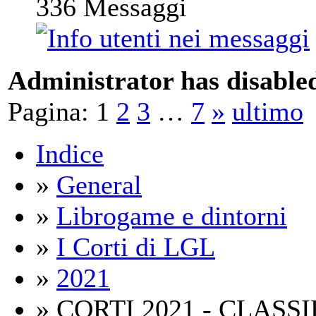
336
Messaggi
Administrator has disabled
Pagina:
1
2
3
…
7
»
ultimo
Indice
»
General
»
Librogame e dintorni
»
I Corti di LGL
»
2021
» CORTI 2021 - CLASS