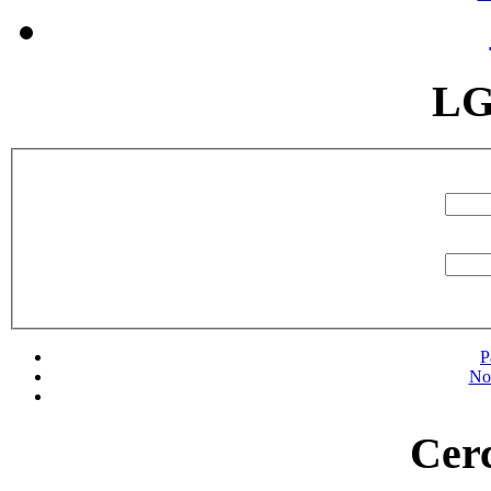
LG
P
No
Cerc