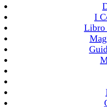
I C
Libro
Mage
Guid
M