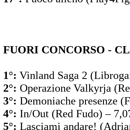
FUORI CONCORSO - CL
1°:
Vinland Saga 2 (Librogam
2°:
Operazione Valkyrja (Re
3°:
Demoniache presenze (Ff
4°:
In/Out (Red Fudo) – 7,0
5°:
Lasciami andare! (Adria