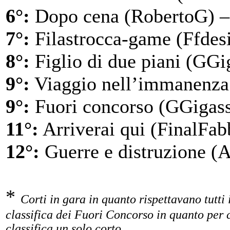
6°:
Dopo cena (RobertoG) –
7°:
Filastrocca-game (Ffdesi
8°:
Figlio di due piani (GGig
9°:
Viaggio nell’immanenza 
9°:
Fuori concorso (GGigass
11°:
Arriverai qui (FinalFab
12°:
Guerre e distruzione (A
*
Corti in gara in quanto rispettavano tutti 
classifica dei Fuori Concorso in quanto per 
classifica un solo corto.