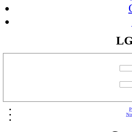
LG
P
No