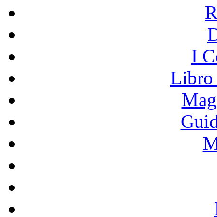
R
I C
Libro
Mage
Guid
M