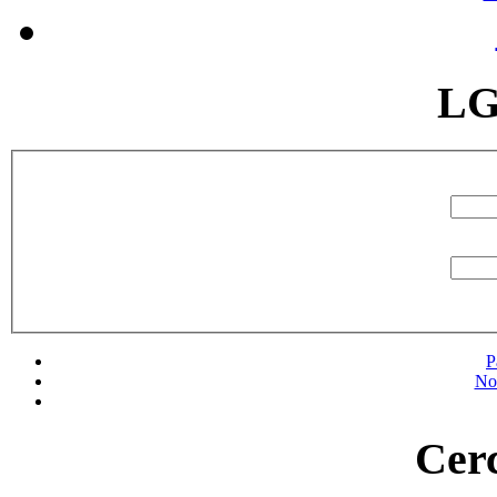
LG
P
No
Cerc