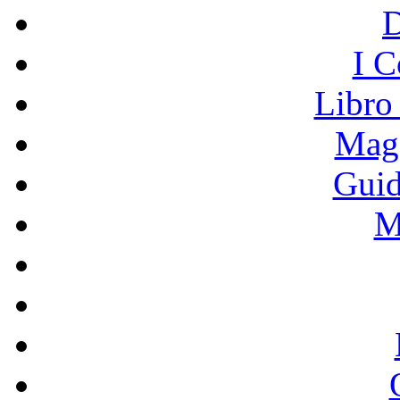
I C
Libro
Mage
Guid
M