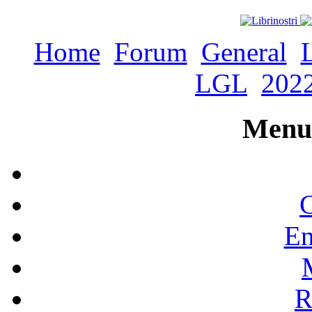
Home
Forum
General
LGL
202
Menu 
C
En
R