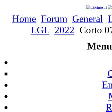
Home
Forum
General
LGL
2022
Corto 07
Menu 
C
En
R