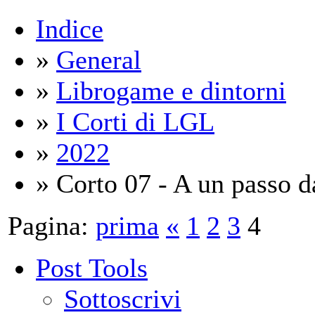
Indice
»
General
»
Librogame e dintorni
»
I Corti di LGL
»
2022
» Corto 07 - A un passo d
Pagina:
prima
«
1
2
3
4
Post Tools
Sottoscrivi