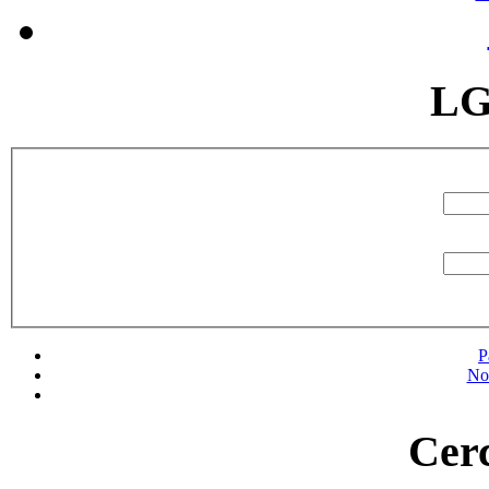
LG
P
No
Cerc