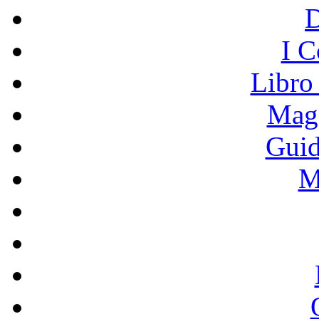
I C
Libro
Mage
Guid
M