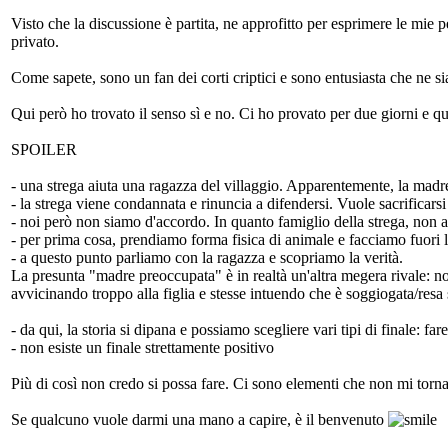
Visto che la discussione è partita, ne approfitto per esprimere le mi
privato.
Come sapete, sono un fan dei corti criptici e sono entusiasta che ne sian
Qui però ho trovato il senso sì e no. Ci ho provato per due giorni e q
SPOILER
- una strega aiuta una ragazza del villaggio. Apparentemente, la madre 
- la strega viene condannata e rinuncia a difendersi. Vuole sacrificarsi 
- noi però non siamo d'accordo. In quanto famiglio della strega, non a
- per prima cosa, prendiamo forma fisica di animale e facciamo fuori l
- a questo punto parliamo con la ragazza e scopriamo la verità.
La presunta "madre preoccupata" è in realtà un'altra megera rivale: non
avvicinando troppo alla figlia e stesse intuendo che è soggiogata/resa
- da qui, la storia si dipana e possiamo scegliere vari tipi di finale: fa
- non esiste un finale strettamente positivo
Più di così non credo si possa fare. Ci sono elementi che non mi torna
Se qualcuno vuole darmi una mano a capire, è il benvenuto