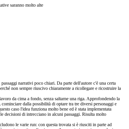
tative saranno molto alte
passaggi narrativi poco chiari. Da parte dell'autore c'è una certa
perché non sempre riuscivo chiaramente a ricollegare e ricostruire la
i lavoro da cima a fondo, senza saltarne una riga. Approfondendo la
ominciare dalla possibilità di optare tra tre diversi personaggi e
n questo caso l'idea funziona molto bene ed è stata implementata
le decisioni di intrecciano in alcuni passaggi. Risulta molto
udono le varie run: con questa trovata si è riusciti in parte ad