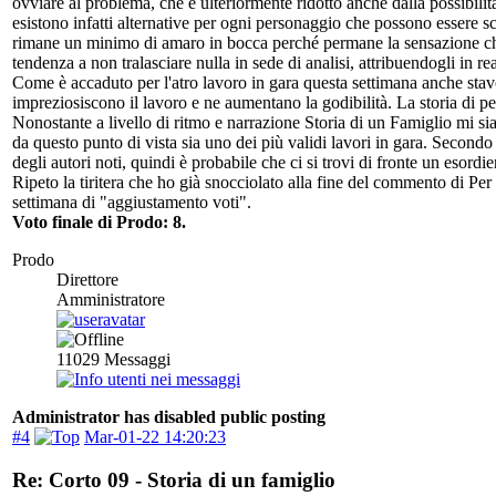
ovviare al problema, che è ulteriormente ridotto anche dalla possibilit
esistono infatti alternative per ogni personaggio che possono essere sc
rimane un minimo di amaro in bocca perché permane la sensazione che
tendenza a non tralasciare nulla in sede di analisi, attribuendogli in re
Come è accaduto per l'atro lavoro in gara questa settimana anche stavo
impreziosiscono il lavoro e ne aumentano la godibilità. La storia di 
Nonostante a livello di ritmo e narrazione Storia di un Famiglio mi sia
da questo punto di vista sia uno dei più validi lavori in gara. Second
degli autori noti, quindi è probabile che ci si trovi di fronte un esord
Ripeto la tiritera che ho già snocciolato alla fine del commento di Per 
settimana di "aggiustamento voti".
Voto finale di Prodo: 8.
Prodo
Direttore
Amministratore
11029
Messaggi
Administrator has disabled public posting
#4
Mar-01-22 14:20:23
Re: Corto 09 - Storia di un famiglio