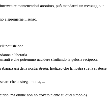
vuole intervenire mantenendosi anonimo, può mandarmi un messaggio in
fino a spremerne il senso.
ll'inquisizione.
0
ndanna e liberarla.
e amanti e che potremmo uccidere sfruttando la gelosia reciproca.
barazzarsi della nostra strega. Ipotizzo che la nostra strega si stesse
asciare che la strega muoia, ...
cifico, ma online non ho trovato niente su quel simbolo).