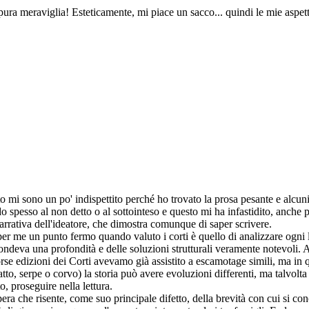
 pura meraviglia! Esteticamente, mi piace un sacco... quindi le mie aspet
o mi sono un po' indispettito perché ho trovato la prosa pesante e alcuni 
o spesso al non detto o al sottointeso e questo mi ha infastidito, anche 
arrativa dell'ideatore, che dimostra comunque di saper scrivere.
é per me un punto fermo quando valuto i corti è quello di analizzare ogn
deva una profondità e delle soluzioni strutturali veramente notevoli. A c
scorse edizioni dei Corti avevamo già assistito a escamotage simili, ma i
to, serpe o corvo) la storia può avere evoluzioni differenti, ma talvolta 
, proseguire nella lettura.
a che risente, come suo principale difetto, della brevità con cui si concl