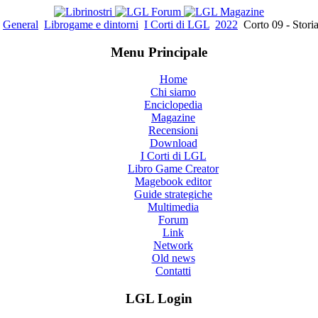
General
Librogame e dintorni
I Corti di LGL
2022
Corto 09 - Storia
Menu Principale
Home
Chi siamo
Enciclopedia
Magazine
Recensioni
Download
I Corti di LGL
Libro Game Creator
Magebook editor
Guide strategiche
Multimedia
Forum
Link
Network
Old news
Contatti
LGL Login