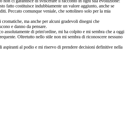
rò non ci garantisce di sviscerare il racconto in ogni sua evoluzione:
uesto fatto costituisce indubbiamente un valore aggiunto, anche se
ti. Peccato comunque veniale, che sottolineo solo per la mia
ti cromatiche, ma anche per alcuni gradevoli disegni che
piscono e danno da pensare.
udico assolutamente di prim'ordine, mi ha colpito e mi sembra che a oggi
requente. Oltretutto nello stile non mi sembra di riconoscere nessuno
i aspiranti al podio e mi riservo di prendere decisioni definitive nella