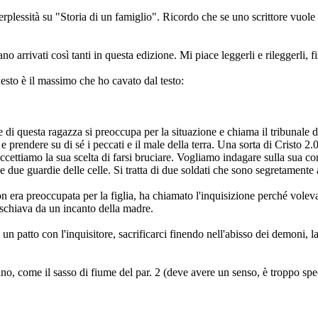
e perplessità su "Storia di un famiglio". Ricordo che se uno scrittore 
o arrivati così tanti in questa edizione. Mi piace leggerli e rileggerli, 
uesto è il massimo che ho cavato dal testo:
di questa ragazza si preoccupa per la situazione e chiama il tribunale de
e prendere su di sé i peccati e il male della terra. Una sorta di Cristo 2.
ccettiamo la sua scelta di farsi bruciare. Vogliamo indagare sulla sua co
e due guardie delle celle. Si tratta di due soldati che sono segretament
 era preoccupata per la figlia, ha chiamato l'inquisizione perché voleva s
 schiava da un incanto della madre.
re un patto con l'inquisitore, sacrificarci finendo nell'abisso dei demoni, l
no, come il sasso di fiume del par. 2 (deve avere un senso, è troppo spe