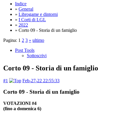
Indice
»
General
»
Librogame e dintorni
»
I Corti di LGL
»
2022
» Corto 09 - Storia di un famiglio
Pagina:
1
2
3
»
ultimo
Post Tools
Sottoscrivi
Corto 09 - Storia di un famiglio
#1
Feb-27-22 22:55:33
Corto 09 - Storia di un famiglio
VOTAZIONI #4
(fino a domenica 6)