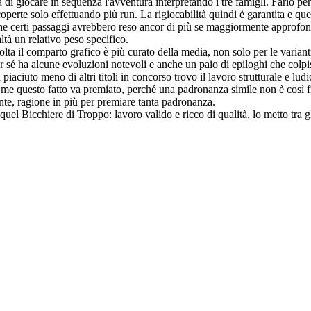
à di giocare in sequenza l'avventura interpretando i tre famigli. Farlo pe
operte solo effettuando più run. La rigiocabilità quindi è garantita e q
 certi passaggi avrebbero reso ancor di più se maggiormente approfondi
altà un relativo peso specifico.
lta il comparto grafico è più curato della media, non solo per le varian
per sé ha alcune evoluzioni notevoli e anche un paio di epiloghi che col
 piaciuto meno di altri titoli in concorso trovo il lavoro strutturale e l
o me questo fatto va premiato, perché una padronanza simile non è così f
iente, ragione in più per premiare tanta padronanza.
quel Bicchiere di Troppo: lavoro valido e ricco di qualità, lo metto tra gl