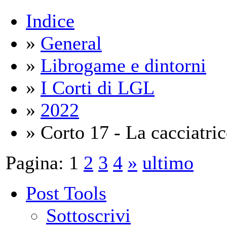
Indice
»
General
»
Librogame e dintorni
»
I Corti di LGL
»
2022
» Corto 17 - La cacciatric
Pagina:
1
2
3
4
»
ultimo
Post Tools
Sottoscrivi