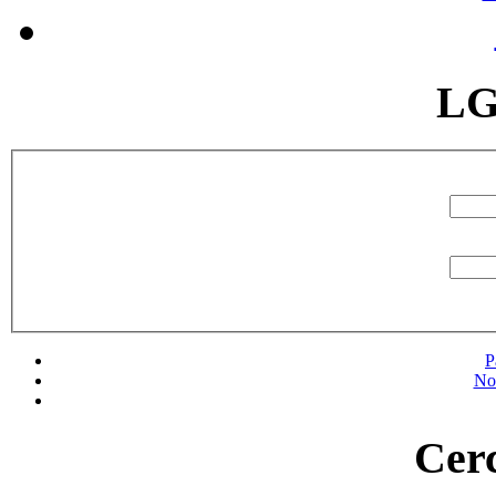
LG
P
No
Cerc