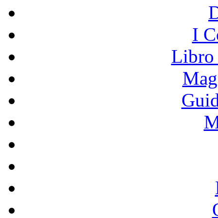
I C
Libro
Mage
Guid
M