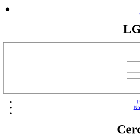
LG
P
No
Cerc