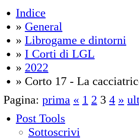
Indice
»
General
»
Librogame e dintorni
»
I Corti di LGL
»
2022
» Corto 17 - La cacciatric
Pagina:
prima
«
1
2
3
4
»
ul
Post Tools
Sottoscrivi