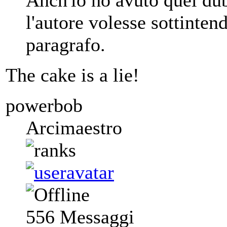
Anch'io ho avuto quel du
l'autore volesse sottinten
paragrafo.
The cake is a lie!
powerbob
Arcimaestro
556
Messaggi