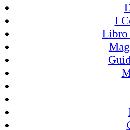
I C
Libro
Mage
Guid
M