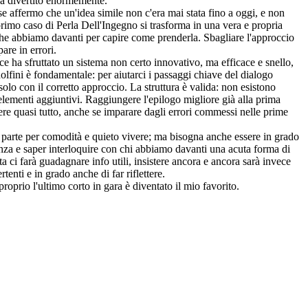
ha divertito enormemente.
e affermo che un'idea simile non c'era mai stata fino a oggi, e non
primo caso di Perla Dell'Ingegno si trasforma in una vera e propria
 che abbiamo davanti per capire come prenderla. Sbagliare l'approccio
are in errori.
e ha sfruttato un sistema non certo innovativo, ma efficace e snello,
dolfini è fondamentale: per aiutarci i passaggi chiave del dialogo
olo con il corretto approccio. La struttura è valida: non esistono
elementi aggiuntivi. Raggiungere l'epilogo migliore già alla prima
gere quasi tutto, anche se imparare dagli errori commessi nelle prime
a parte per comodità e quieto vivere; ma bisogna anche essere in grado
tanza e saper interloquire con chi abbiamo davanti una acuta forma di
 ci farà guadagnare info utili, insistere ancora e ancora sarà invece
tenti e in grado anche di far riflettere.
roprio l'ultimo corto in gara è diventato il mio favorito.