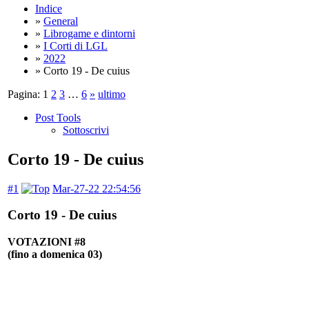
Indice
»
General
»
Librogame e dintorni
»
I Corti di LGL
»
2022
» Corto 19 - De cuius
Pagina:
1
2
3
…
6
»
ultimo
Post Tools
Sottoscrivi
Corto 19 - De cuius
#1
Mar-27-22 22:54:56
Corto 19 - De cuius
VOTAZIONI #8
(fino a domenica 03)