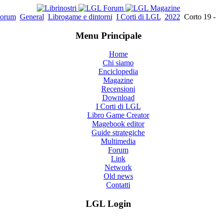
orum
General
Librogame e dintorni
I Corti di LGL
2022
Corto 19 -
Menu Principale
Home
Chi siamo
Enciclopedia
Magazine
Recensioni
Download
I Corti di LGL
Libro Game Creator
Magebook editor
Guide strategiche
Multimedia
Forum
Link
Network
Old news
Contatti
LGL Login