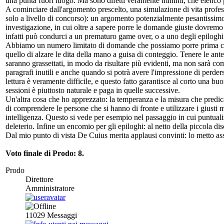
una punta fuori luogo. Ma sono difetti veramente minimi, che elenco 
A cominciare dall'argomento prescelto, una simulazione di vita profess
solo a livello di concorso): un argomento potenzialmente pesantissimo 
investigazione, in cui oltre a sapere porre le domande giuste dovremo 
infatti può condurci a un prematuro game over, o a uno degli epiloghi 
Abbiamo un numero limitato di domande che possiamo porre prima che il
quello di alzare le dita della mano a guisa di conteggio. Tenere le ant
saranno grassettati, in modo da risultare più evidenti, ma non sarà com
paragrafi inutili e anche quando si potrà avere l'impressione di perde
lettura è veramente difficile, e questo fatto garantisce al corto una b
sessioni è piuttosto naturale e paga in quelle successive.
Un'altra cosa che ho apprezzato: la temperanza e la misura che predic
di comprendere le persone che si hanno di fronte e utilizzare i giusti
intelligenza. Questo si vede per esempio nel passaggio in cui puntuali
deleterio. Infine un encomio per gli epiloghi: al netto della piccola disc
Dal mio punto di vista De Cuius merita applausi convinti: lo metto asso
Voto finale di Prodo: 8.
Prodo
Direttore
Amministratore
11029
Messaggi