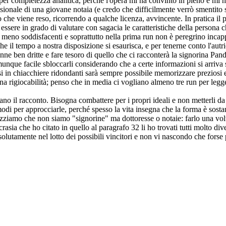
per completezza analitica, perché l'opera mi ha convinto in pieno e mi 
ionale di una giovane notaia (e credo che difficilmente verrò smentito s
che viene reso, ricorrendo a qualche licenza, avvincente. In pratica il 
essere in grado di valutare con sagacia le caratteristiche della persona
meno soddisfacenti e soprattutto nella prima run non è peregrino incapp
 tempo a nostra disposizione si esaurisca, e per tenerne conto l'autric
enne ben dritte e fare tesoro di quello che ci racconterà la signorina Pan
unque facile sbloccarli considerando che a certe informazioni si arriva s
rsi in chiacchiere ridondanti sarà sempre possibile memorizzare preziosi 
uona rigiocabilità; penso che in media ci vogliano almeno tre run per leg
ano il racconto. Bisogna combattere per i propri ideali e non metterli d
 modi per approcciarle, perché spesso la vita insegna che la forma è sos
zziamo che non siamo "signorine" ma dottoresse o notaie: farlo una volta
rasia che ho citato in quello al paragrafo 32 li ho trovati tutti molto diver
lutamente nel lotto dei possibili vincitori e non vi nascondo che forse p