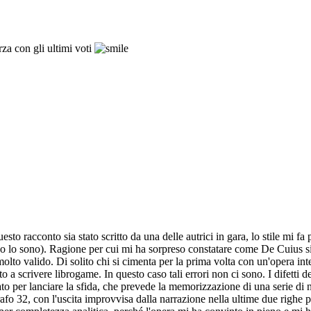
za con gli ultimi voti
to racconto sia stato scritto da una delle autrici in gara, lo stile mi fa
no lo sono). Ragione per cui mi ha sorpreso constatare come De Cuius sia s
 è molto valido. Di solito chi si cimenta per la prima volta con un'opera 
 a scrivere librogame. In questo caso tali errori non ci sono. I difetti del
ato per lanciare la sfida, che prevede la memorizzazione di una serie di no
grafo 32, con l'uscita improvvisa dalla narrazione nella ultime due righe pe