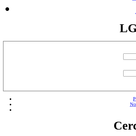
LG
P
No
Cerc