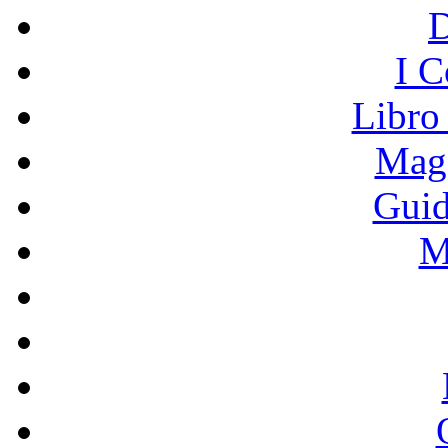
I C
Libro
Mage
Guid
M