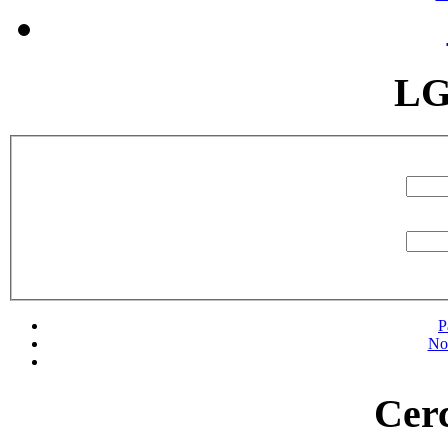
LG
P
No
Cerc