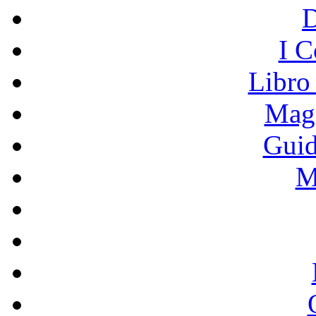
I C
Libro
Mage
Guid
M