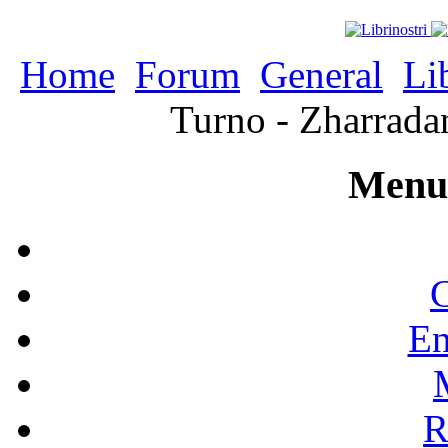
Home
Forum
General
Li
Turno - Zharrada
Menu 
C
En
R