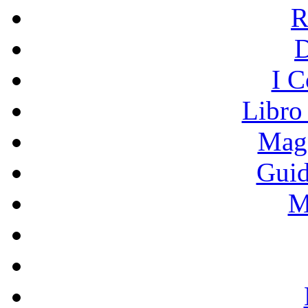
R
I C
Libro
Mage
Guid
M