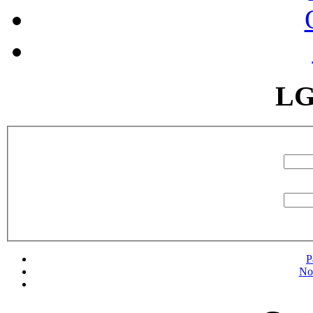
LG
P
No