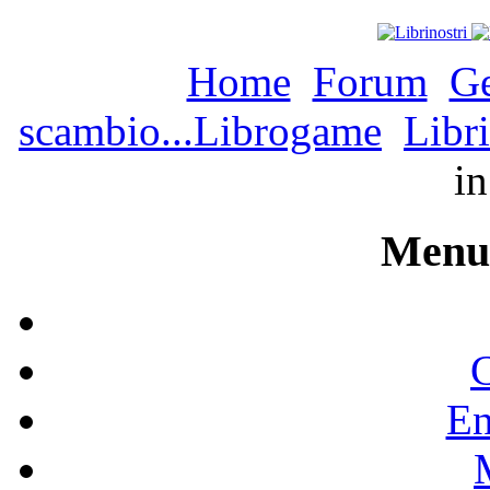
Home
Forum
Ge
scambio...Librogame
Libri
i
Menu 
C
En