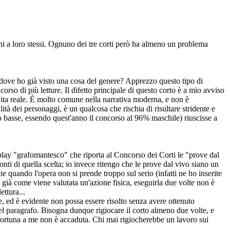
 fini a loro stessi. Ognuno dei tre corti però ha almeno un problema
 dove ho già visto una cosa del genere? Apprezzo questo tipo di
orso di più letture. Il difetto principale di questo corto è a mio avviso
a vita reale. È molto comune nella narrativa moderna, e non è
tà dei personaggi, è un qualcosa che rischia di risultare stridente e
o basse, essendo quest'anno il concorso al 96% maschile) riuscisse a
play "grafomantesco" che riporta al Concorso dei Corti le "prove dal
ti di quella scelta; io invece ritengo che le prove dal vivo siano un
cie quando l'opera non si prende troppo sul serio (infatti ne ho inserite
a già come viene valutata un'azione fisica, eseguirla due volte non è
ettura...
e, ed è evidente non possa essere risolto senza avere ottenuto
quel paragrafo. Bisogna dunque rigiocare il corto almeno due volte, e
 fortuna a me non è accaduta. Chi mai rigiocherebbe un lavoro sui