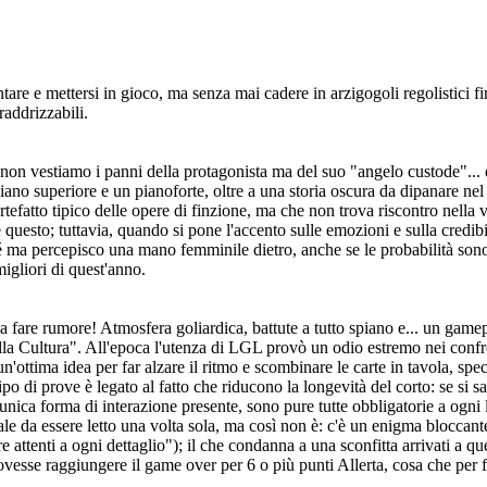
mentare e mettersi in gioco, ma senza mai cadere in arzigogoli regolistici
 raddrizzabili.
 non vestiamo i panni della protagonista ma del suo "angelo custode"...
no superiore e un pianoforte, oltre a una storia oscura da dipanare nel c
 artefatto tipico delle opere di finzione, ma che non trova riscontro nell
sto; tuttavia, quando si pone l'accento sulle emozioni e sulla credibili
hé ma percepisco una mano femminile dietro, anche se le probabilità son
migliori di quest'anno.
 fare rumore! Atmosfera goliardica, battute a tutto spiano e... un game
lla Cultura". All'epoca l'utenza di LGL provò un odio estremo nei confron
un'ottima idea per far alzare il ritmo e scombinare le carte in tavola, spe
o di prove è legato al fatto che riducono la longevità del corto: se si s
nica forma di interazione presente, sono pure tutte obbligatorie a ogni l
le da essere letto una volta sola, ma così non è: c'è un enigma bloccant
re attenti a ogni dettaglio"); il che condanna a una sconfitta arrivati a 
dovesse raggiungere il game over per 6 o più punti Allerta, cosa che per