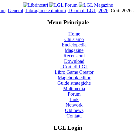
rum
General
Librogame e dintorni
I Corti di LGL
2026
Corti 2026 - 
Menu Principale
Home
Chi siamo
Enciclopedia
Magazine
Recensioni
Download
I Corti di LGL
Libro Game Creator
Magebook editor
Guide strategiche
Multimedia
Forum
Link
Network
Old news
Contatti
LGL Login