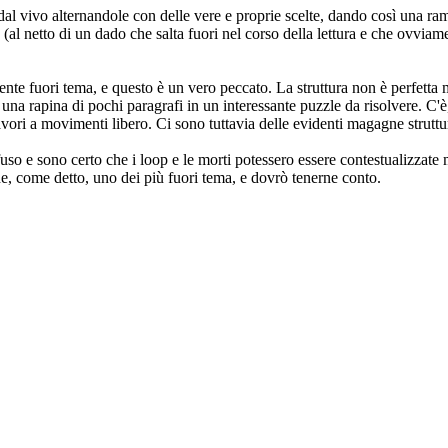
e dal vivo alternandole con delle vere e proprie scelte, dando così una 
e (al netto di un dado che salta fuori nel corso della lettura e che ovvia
almente fuori tema, e questo è un vero peccato. La struttura non è perfet
na rapina di pochi paragrafi in un interessante puzzle da risolvere. C'è, 
vori a movimenti libero. Ci sono tuttavia delle evidenti magagne struttura
fuso e sono certo che i loop e le morti potessero essere contestualizzat
he, come detto, uno dei più fuori tema, e dovrò tenerne conto.