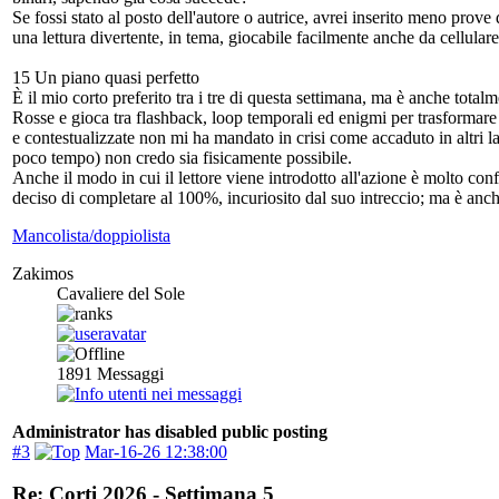
Se fossi stato al posto dell'autore o autrice, avrei inserito meno prov
una lettura divertente, in tema, giocabile facilmente anche da cellular
15 Un piano quasi perfetto
È il mio corto preferito tra i tre di questa settimana, ma è anche tot
Rosse e gioca tra flashback, loop temporali ed enigmi per trasformare u
e contestualizzate non mi ha mandato in crisi come accaduto in altri la
poco tempo) non credo sia fisicamente possibile.
Anche il modo in cui il lettore viene introdotto all'azione è molto con
deciso di completare al 100%, incuriosito dal suo intreccio; ma è anc
Mancolista/doppiolista
Zakimos
Cavaliere del Sole
1891
Messaggi
Administrator has disabled public posting
#3
Mar-16-26 12:38:00
Re: Corti 2026 - Settimana 5