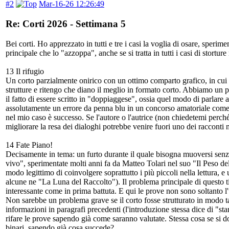
#2
Mar-16-26 12:26:49
Re: Corti 2026 - Settimana 5
Bei corti. Ho apprezzato in tutti e tre i casi la voglia di osare, speri
principale che lo "azzoppa", anche se si tratta in tutti i casi di storture
13 Il rifugio
Un corto parzialmente onirico con un ottimo comparto grafico, in cui
strutture e ritengo che diano il meglio in formato corto. Abbiamo un pia
il fatto di essere scritto in "doppiaggese", ossia quel modo di parlare
assolutamente un errore da penna blu in un concorso amatoriale come que
nel mio caso è successo. Se l'autore o l'autrice (non chiedetemi perc
migliorare la resa dei dialoghi potrebbe venire fuori uno dei racconti 
14 Fate Piano!
Decisamente in tema: un furto durante il quale bisogna muoversi senza
vivo", sperimentate molti anni fa da Matteo Tolari nel suo "Il Peso de
modo legittimo di coinvolgere soprattutto i più piccoli nella lettura, e 
alcune ne "La Luna del Raccolto"). Il problema principale di questo tip
interessante come in prima battuta. E qui le prove non sono soltanto l'u
Non sarebbe un problema grave se il corto fosse strutturato in modo ta
informazioni in paragrafi precedenti (l'introduzione stessa dice di "sta
rifare le prove sapendo già come saranno valutate. Stessa cosa se si 
binari, sapendo già cosa succede?