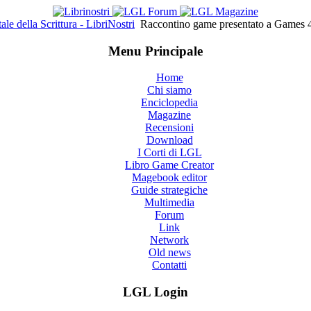
tale della Scrittura - LibriNostri
Raccontino game presentato a Games 4 P
Menu Principale
Home
Chi siamo
Enciclopedia
Magazine
Recensioni
Download
I Corti di LGL
Libro Game Creator
Magebook editor
Guide strategiche
Multimedia
Forum
Link
Network
Old news
Contatti
LGL Login