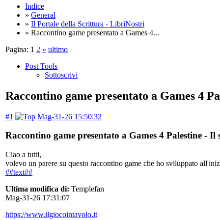
Indice
»
General
»
Il Portale della Scrittura - LibriNostri
» Raccontino game presentato a Games 4...
Pagina:
1
2
»
ultimo
Post Tools
Sottoscrivi
Raccontino game presentato a Games 4 Pale
#1
Mag-31-26 15:50:32
Raccontino game presentato a Games 4 Palestine - Il 
Ciao a tutti,
volevo un parere su questo raccontino game che ho sviluppato all'inizi
##text##
Ultima modifica di:
Templefan
Mag-31-26 17:31:07
https://www.ilgiocointavolo.it