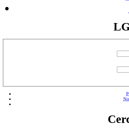
LG
P
No
Cerc