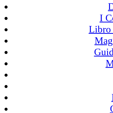
I C
Libro
Mage
Guid
M