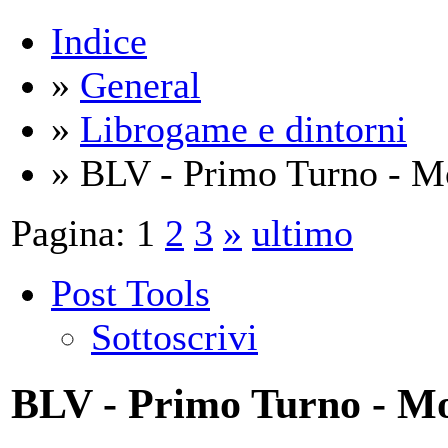
Indice
»
General
»
Librogame e dintorni
» BLV - Primo Turno - Mo
Pagina:
1
2
3
»
ultimo
Post Tools
Sottoscrivi
BLV - Primo Turno - Mo