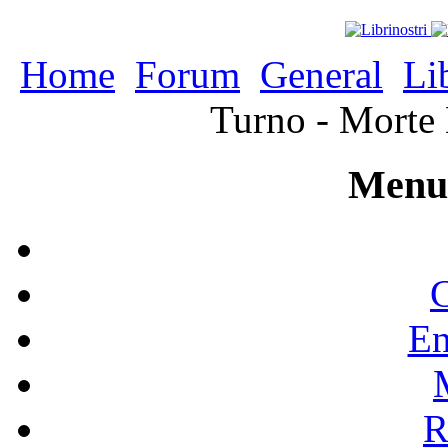
Home
Forum
General
Li
Turno - Morte 
Menu 
C
En
R