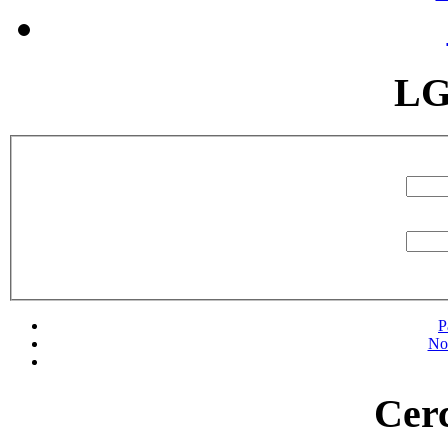
LG
P
No
Cerc