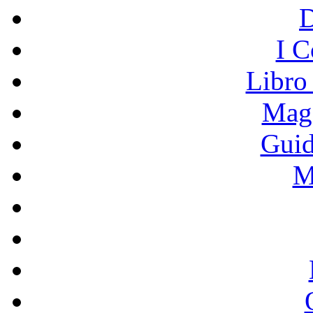
I C
Libro
Mage
Guid
M