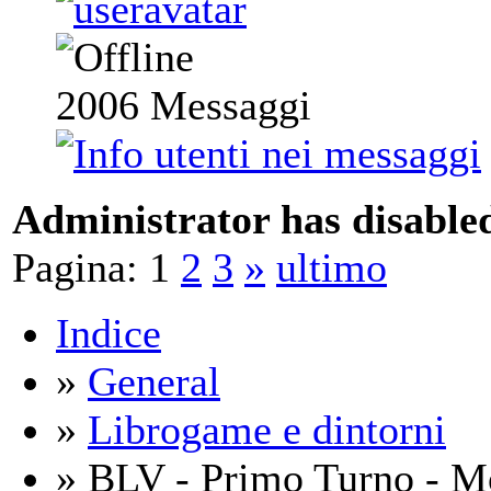
2006
Messaggi
Administrator has disabled
Pagina:
1
2
3
»
ultimo
Indice
»
General
»
Librogame e dintorni
» BLV - Primo Turno - Mo