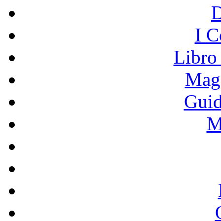
I C
Libro
Mage
Guid
M