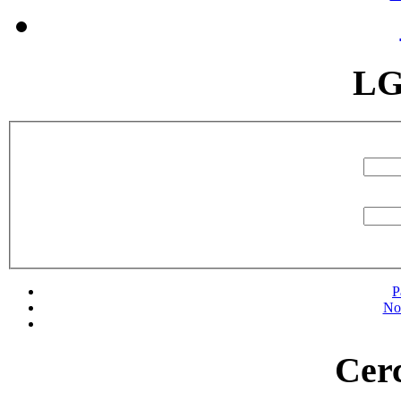
LG
P
No
Cerc