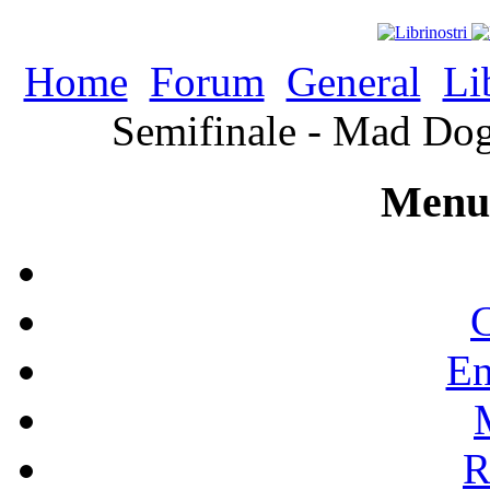
Home
Forum
General
Li
Semifinale - Mad Dog
Menu 
C
En
R