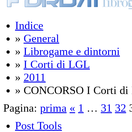
Indice
»
General
»
Librogame e dintorni
»
I Corti di LGL
»
2011
» CONCORSO I Corti di L
Pagina:
prima
«
1
…
31
32
Post Tools