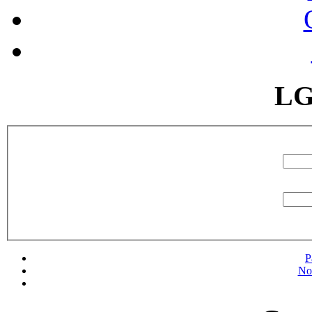
LG
P
No