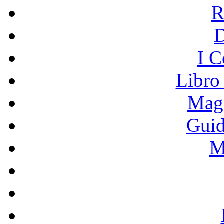
R
I C
Libro
Mage
Guid
M