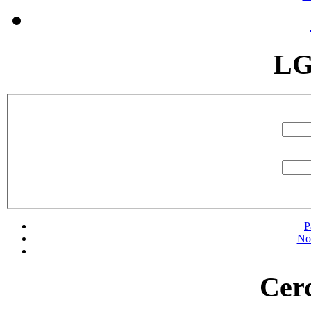
LG
P
No
Cerc