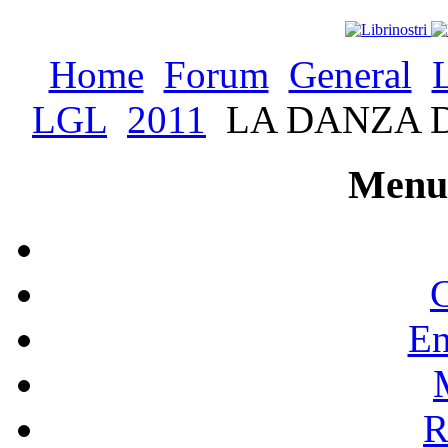
Home
Forum
General
LGL
2011
LA DANZA 
Menu 
C
En
R