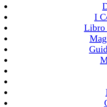
I C
Libro
Mage
Guid
M