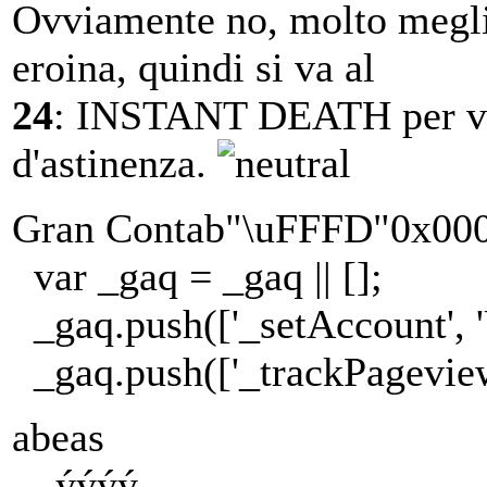
Ovviamente no, molto megli
eroina, quindi si va al
24
: INSTANT DEATH per vag
d'astinenza.
Gran Contab"\uFFFD"0x0
var _gaq = _gaq || [];
_gaq.push(['_setAccount', 
_gaq.push(['_trackPageview
abeas
ýýýý