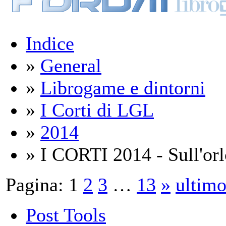
Indice
»
General
»
Librogame e dintorni
»
I Corti di LGL
»
2014
» I CORTI 2014 - Sull'orlo
Pagina:
1
2
3
…
13
»
ultim
Post Tools