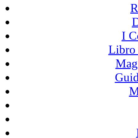
R
I C
Libro
Mage
Guid
M