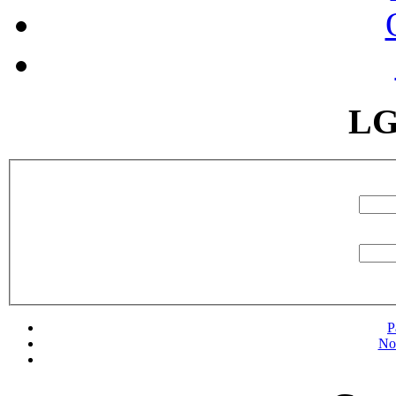
LG
P
No