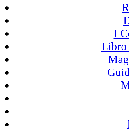
R
I C
Libro
Mage
Guid
M