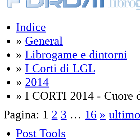
Indice
»
General
»
Librogame e dintorni
»
I Corti di LGL
»
2014
» I CORTI 2014 - Cuore di
Pagina:
1
2
3
…
16
»
ultim
Post Tools