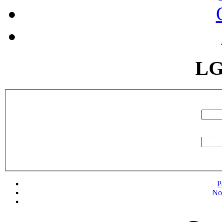
LG
P
No