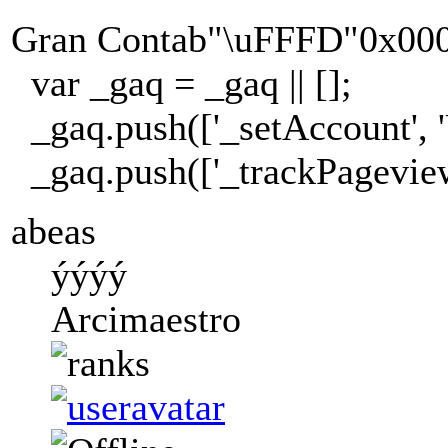
Gran Contab"\uFFFD"0x0
var _gaq = _gaq || [];
_gaq.push(['_setAccount', 
_gaq.push(['_trackPageview
abeas
ýýýý
Arcimaestro