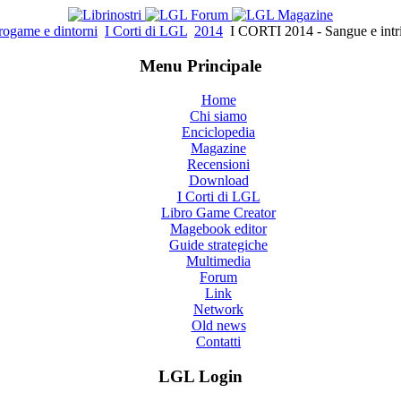
rogame e dintorni
I Corti di LGL
2014
I CORTI 2014 - Sangue e intri
Menu Principale
Home
Chi siamo
Enciclopedia
Magazine
Recensioni
Download
I Corti di LGL
Libro Game Creator
Magebook editor
Guide strategiche
Multimedia
Forum
Link
Network
Old news
Contatti
LGL Login