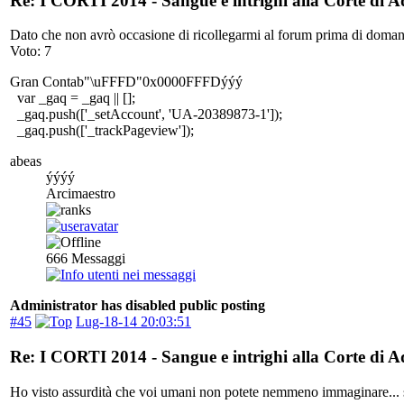
Re: I CORTI 2014 - Sangue e intrighi alla Corte di 
Dato che non avrò occasione di ricollegarmi al forum prima di domani
Voto: 7
Gran Contab"\uFFFD"0x0000FFFDýýý
var _gaq = _gaq || [];
_gaq.push(['_setAccount', 'UA-20389873-1']);
_gaq.push(['_trackPageview']);
abeas
ýýýý
Arcimaestro
666
Messaggi
Administrator has disabled public posting
#45
Lug-18-14 20:03:51
Re: I CORTI 2014 - Sangue e intrighi alla Corte di 
Ho visto assurdità che voi umani non potete nemmeno immaginare... si