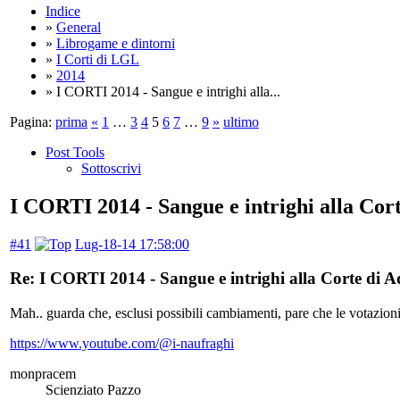
Indice
»
General
»
Librogame e dintorni
»
I Corti di LGL
»
2014
» I CORTI 2014 - Sangue e intrighi alla...
Pagina:
prima
«
1
…
3
4
5
6
7
…
9
»
ultimo
Post Tools
Sottoscrivi
I CORTI 2014 - Sangue e intrighi alla Cor
#41
Lug-18-14 17:58:00
Re: I CORTI 2014 - Sangue e intrighi alla Corte di 
Mah.. guarda che, esclusi possibili cambiamenti, pare che le votazioni
https://www.youtube.com/@i-naufraghi
monpracem
Scienziato Pazzo