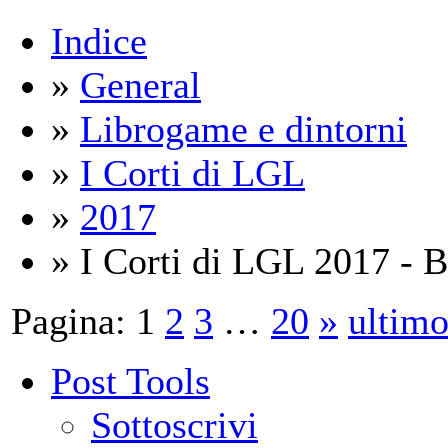
Indice
»
General
»
Librogame e dintorni
»
I Corti di LGL
»
2017
» I Corti di LGL 2017 - B
Pagina:
1
2
3
…
20
»
ultim
Post Tools
Sottoscrivi