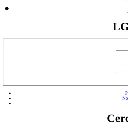
LG
P
No
Cerc