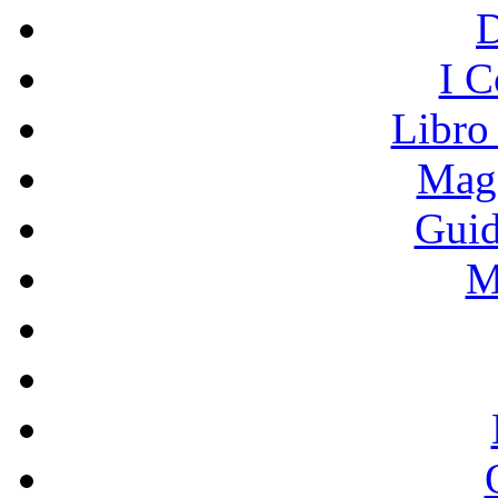
I C
Libro
Mage
Guid
M