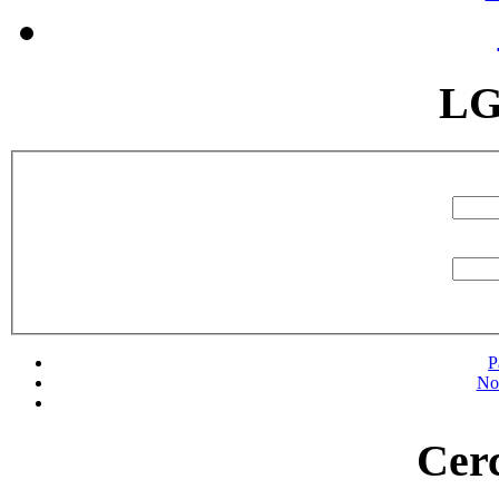
LG
P
No
Cerc