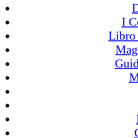
I C
Libro
Mage
Guid
M