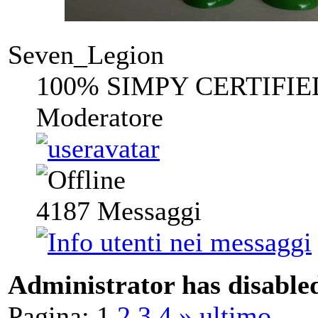
Seven_Legion
100% SIMPY CERTIFIE
Moderatore
4187
Messaggi
Administrator has disabled
Pagina:
1
2
3
4
»
ultimo