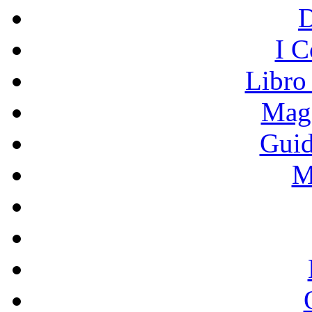
I C
Libro
Mage
Guid
M