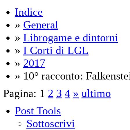
Indice
»
General
»
Librogame e dintorni
»
I Corti di LGL
»
2017
» 10° racconto: Falkenste
Pagina:
1
2
3
4
»
ultimo
Post Tools
Sottoscrivi