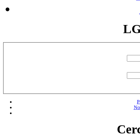
LG
P
No
Cerc