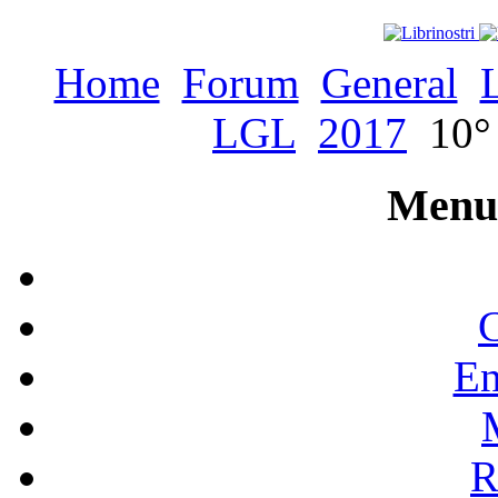
Home
Forum
General
LGL
2017
10° 
Menu 
C
En
R