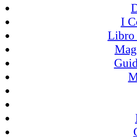
I C
Libro
Mage
Guid
M