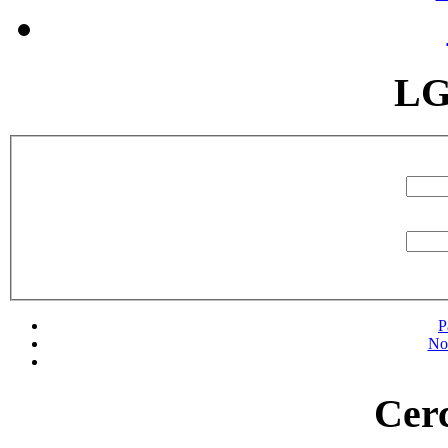
LG
P
No
Cerc