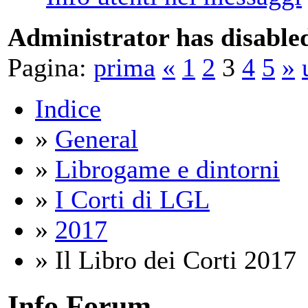
Administrator has disabled
Pagina:
prima
«
1
2
3
4
5
»
Indice
»
General
»
Librogame e dintorni
»
I Corti di LGL
»
2017
» Il Libro dei Corti 2017
Info Forum