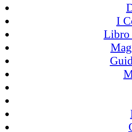
I C
Libro
Mage
Guid
M