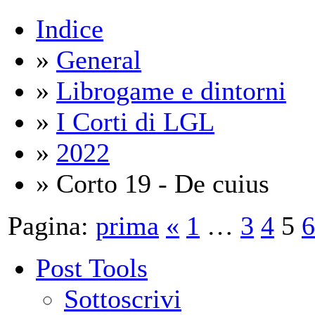
Indice
»
General
»
Librogame e dintorni
»
I Corti di LGL
»
2022
» Corto 19 - De cuius
Pagina:
prima
«
1
…
3
4
5
6
Post Tools
Sottoscrivi