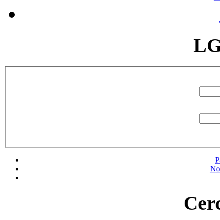
LG
P
No
Cerc