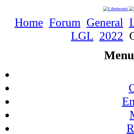
Home
Forum
General
LGL
2022
C
Menu 
C
En
R