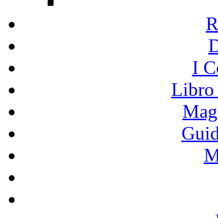
R
I C
Libro
Mage
Guid
M