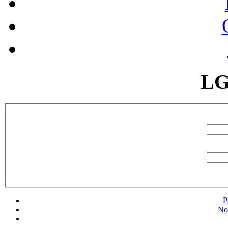
LG
P
No