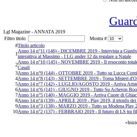
Guarda
Lgl Magazine - ANNATA 2019
Filtro titolo
Mostra #
#
Titolo articolo
Anno 14 n°11 (146) - DICEMBRE 2019 - Intervista a Gianfranco
1
interattiva al Massimo - I LG under 12 da regalare a Natale
Anno 14 n°10 (145) - NOVEMBRE 2019 - Il resoconto totale su 
2
Casali
3
Anno 14 n°9 (144) - OTTOBRE 2019 - Tutto su Lucca Comics
4
Anno 14 n°8 (143) - SETTEMBRE 2019 - Torna Misteri d'Orien
5
Anno 14 n°7 (142) - LUGLIO/AGOSTO 2019 - Arriva Aristea -
6
Anno 14 n°6 (141) - GIUGNO 2019 - Tutto Su Acheron Books
7
Anno 14 n°5 (140) - MAGGIO 2019 - Arriva Cuore di Ghiaccio
8
Anno 14 n°4 (139) - APRILE 2019 - Play 2019, il trionfo dei
9
Anno 14 n°3 (138) - MARZO 2019 - Tutto su Modena Play 2
10
Anno 14 n°2 (137) - FEBBRAIO 2019 - Il futuro di LS tra film 
«
Inizi