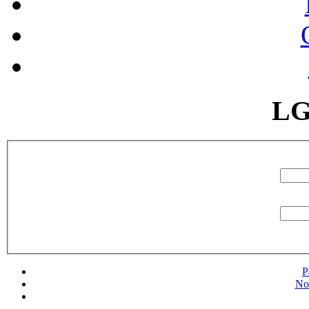
LG
P
No