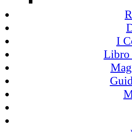
R
I C
Libro
Mage
Guid
M