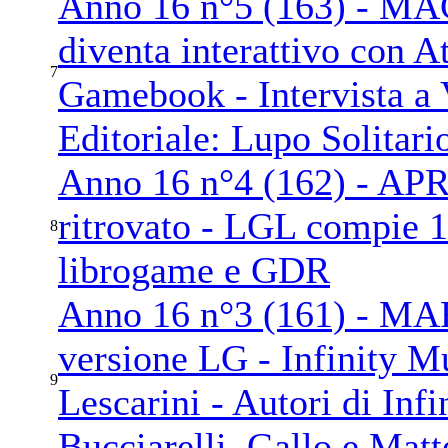
Anno 16 n°5 (163) - MA
diventa interattivo con A
7
Gamebook - Intervista a 
Editoriale: Lupo Solitari
Anno 16 n°4 (162) - APR
ritrovato - LGL compie 1
8
librogame e GDR
Anno 16 n°3 (161) - MAR
versione LG - Infinity Mu
9
Lescarini - Autori di Infi
Bucciarelli, Gallo e Matt