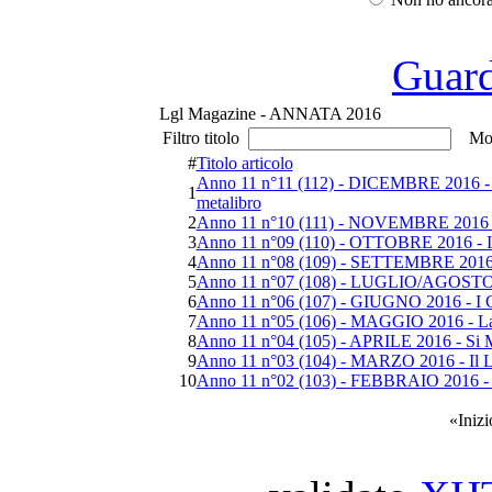
Guarda
Lgl Magazine - ANNATA 2016
Filtro titolo
Mos
#
Titolo articolo
Anno 11 n°11 (112) - DICEMBRE 2016 - Ark
1
metalibro
2
Anno 11 n°10 (111) - NOVEMBRE 2016 -
3
Anno 11 n°09 (110) - OTTOBRE 2016 - Int
4
Anno 11 n°08 (109) - SETTEMBRE 2016 - L
5
Anno 11 n°07 (108) - LUGLIO/AGOSTO 20
6
Anno 11 n°06 (107) - GIUGNO 2016 - I Cor
7
Anno 11 n°05 (106) - MAGGIO 2016 - La G
8
Anno 11 n°04 (105) - APRILE 2016 - Si M
9
Anno 11 n°03 (104) - MARZO 2016 - Il L
10
Anno 11 n°02 (103) - FEBBRAIO 2016 - 5 
«
Inizi