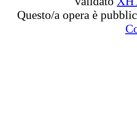
validato
XH
Questo/a opera è pubblic
C