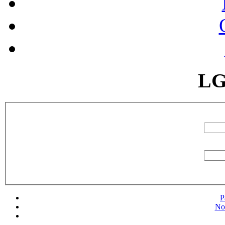
LG
P
No