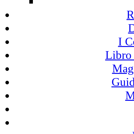
R
I C
Libro
Mage
Guid
M