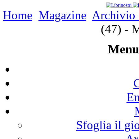
Home
Magazine
Archivio 
(47) -
Menu 
C
En
Sfoglia il gi
Ar