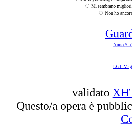
Mi sembrano migliori d
Non ho ancora 
Guarda
Anno 5 n
LGL Maga
validato
XH
Questo/a opera è pubblic
C