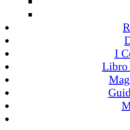
R
I C
Libro
Mage
Guid
M