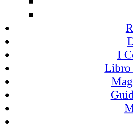
R
I C
Libro
Mage
Guid
M