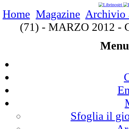
Home
Magazine
Archivio 
(71) - MARZO 2012 - Co
Menu 
C
En
Sfoglia il gi
Ar