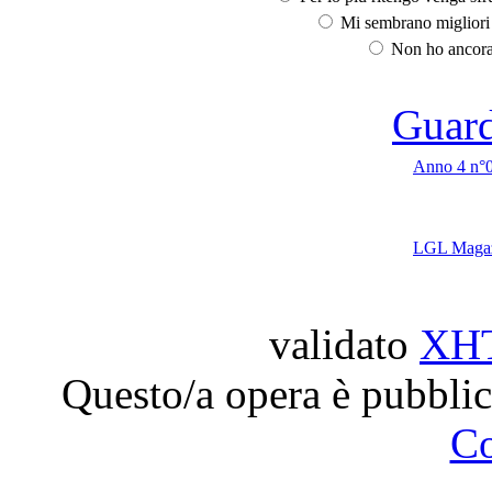
Mi sembrano migliori d
Non ho ancora 
Guarda
Anno 4 n°
LGL Magaz
validato
XH
Questo/a opera è pubblic
C