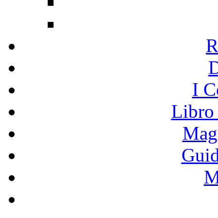
R
I C
Libro
Mage
Guid
M