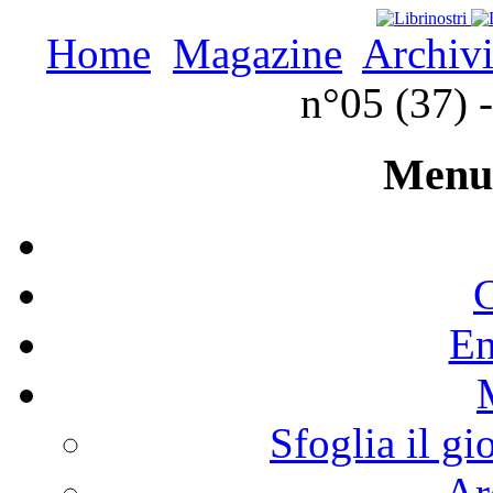
Home
Magazine
Archivi
n°05 (37)
Menu 
C
En
Sfoglia il gi
Ar