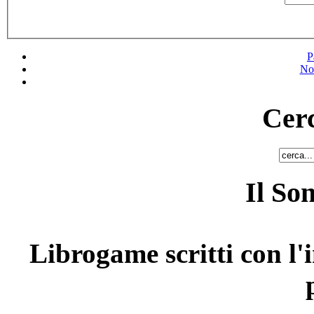
P
No
Cerc
Il So
Librogame scritti con l'i