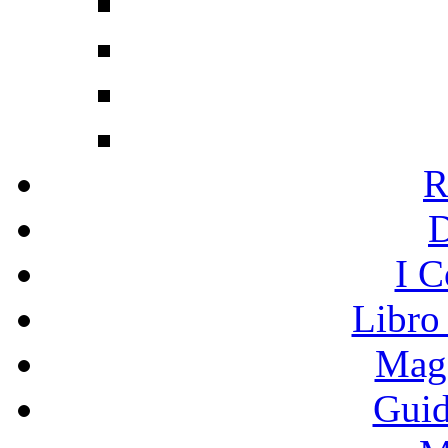
R
I C
Libro
Mage
Guid