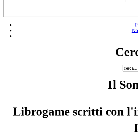
P
No
Cerc
Il So
Librogame scritti con l'i