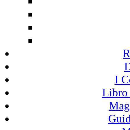
R
I C
Libro
Mage
Guid