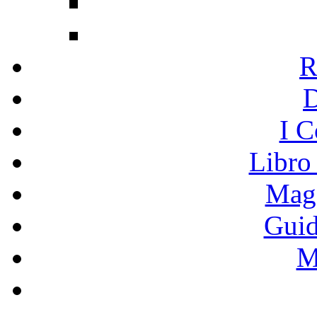
R
I C
Libro
Mage
Guid
M