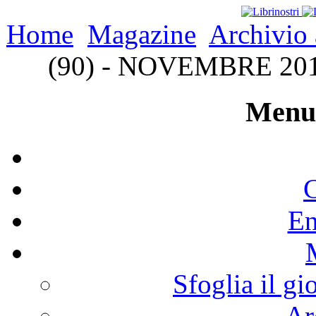
Home
Magazine
Archivio 
(90) - NOVEMBRE 2014 
Menu 
C
En
Sfoglia il gi
Ar