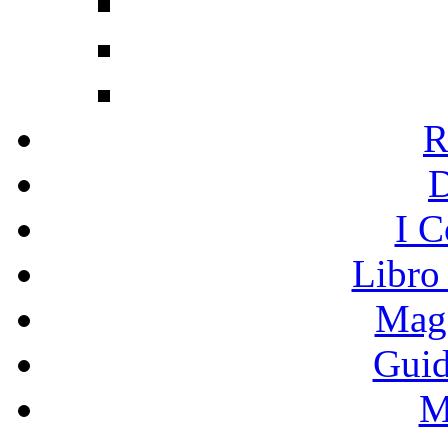
R
I C
Libro
Mage
Guid
M