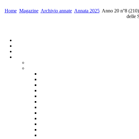
Home
Magazine
Archivio annate
Annata 2025
Anno 20 n°8 (210) 
delle 