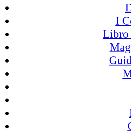
I C
Libro
Mage
Guid
M