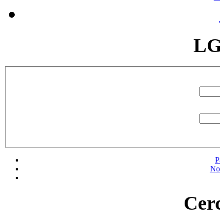
LG
P
No
Cerc