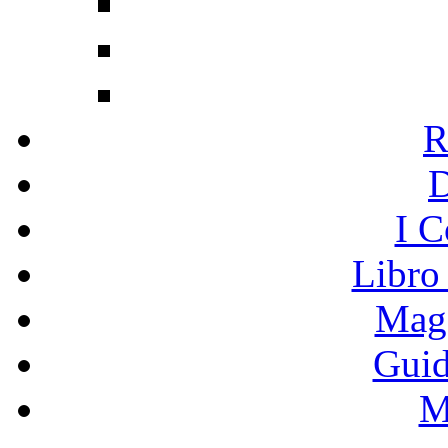
R
I C
Libro
Mage
Guid
M